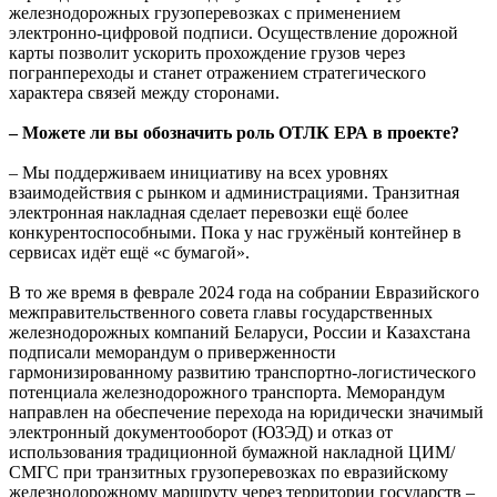
железнодорожных грузоперевозках с применением
электронно-цифровой подписи. Осуществление дорожной
карты позволит ускорить прохождение грузов через
погранпереходы и станет отражением стратегического
характера связей между сторонами.
– Можете ли вы обозначить роль ОТЛК ЕРА в проекте?
– Мы поддерживаем инициативу на всех уровнях
взаимодействия с рынком и администрациями. Транзитная
электронная накладная сделает перевозки ещё более
конкурентоспособными. Пока у нас гружёный контейнер в
сервисах идёт ещё «с бумагой».
В то же время в феврале 2024 года на собрании Евразийского
межправительственного совета главы государственных
железнодорожных компаний Беларуси, России и Казахстана
подписали меморандум о приверженности
гармонизированному развитию транспортно-логистического
потенциала железнодорожного транспорта. Меморандум
направлен на обеспечение перехода на юридически значимый
электронный документооборот (ЮЗЭД) и отказ от
использования традиционной бумажной накладной ЦИМ/
СМГС при транзитных грузоперевозках по евразийскому
железнодорожному маршруту через территории государств –