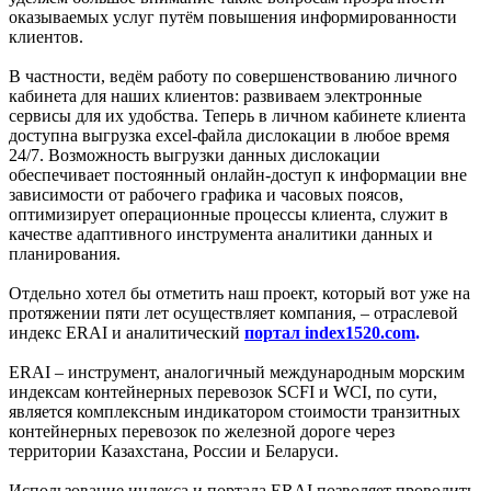
оказываемых услуг путём повышения информированности
клиентов.
В частности, ведём работу по совершенствованию личного
кабинета для наших клиентов: развиваем электронные
сервисы для их удобства. Теперь в личном кабинете клиента
доступна выгрузка excel-файла дислокации в любое время
24/7. Возможность выгрузки данных дислокации
обеспечивает постоянный онлайн-доступ к информации вне
зависимости от рабочего графика и часовых поясов,
оптимизирует операционные процессы клиента, служит в
качестве адаптивного инструмента аналитики данных и
планирования.
Отдельно хотел бы отметить наш проект, который вот уже на
протяжении пяти лет осуществляет компания, – отраслевой
индекс ERAI и аналитический
портал
index1520.com
.
ERAI – инструмент, аналогичный международным морским
индексам контейнерных перевозок SCFI и WCI, по сути,
является комплексным индикатором стоимости транзитных
контейнерных перевозок по железной дороге через
территории Казахстана, России и Беларуси.
Использование индекса и портала ERAI позволяет проводить