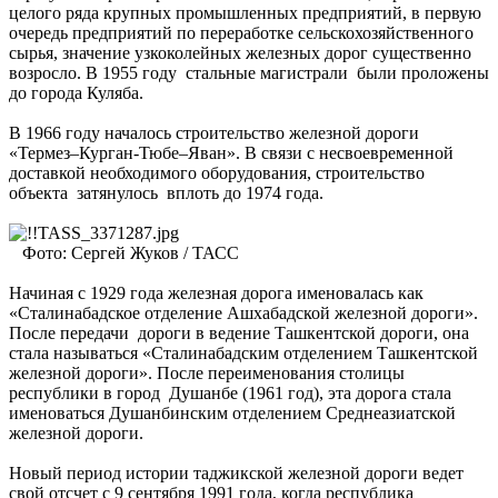
целого ряда крупных промышленных предприятий, в первую
очередь предприятий по переработке сельскохозяйственного
сырья, значение узкоколейных железных дорог существенно
возросло. В 1955 году стальные магистрали были проложены
до города Куляба.
В 1966 году началось строительство железной дороги
«Термез–Курган-Тюбе–Яван». В связи с несвоевременной
доставкой необходимого оборудования, строительство
объекта затянулось вплоть до 1974 года.
Фото: Сергей Жуков / ТАСС
Начиная с 1929 года железная дорога именовалась как
«Сталинабадское отделение Ашхабадской железной дороги».
После передачи дороги в ведение Ташкентской дороги, она
стала называться «Сталинабадским отделением Ташкентской
железной дороги». После переименования столицы
республики в город Душанбе (1961 год), эта дорога стала
именоваться Душанбинским отделением Среднеазиатской
железной дороги.
Новый период истории таджикской железной дороги ведет
свой отсчет с 9 сентября 1991 года, когда республика