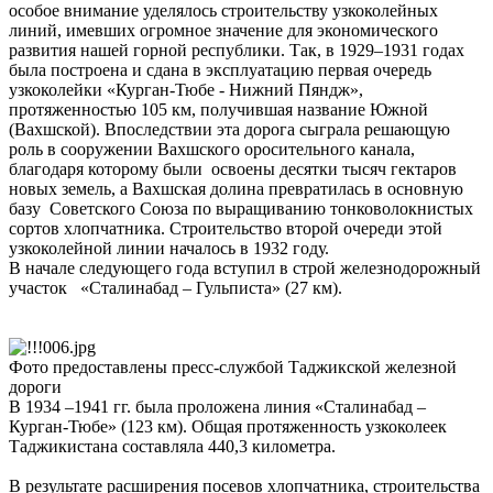
особое внимание уделялось строительству узкоколейных
линий, имевших огромное значение для экономического
развития нашей горной республики. Так, в 1929–1931 годах
была построена и сдана в эксплуатацию первая очередь
узкоколейки «Курган-Тюбе - Нижний Пяндж»,
протяженностью 105 км, получившая название Южной
(Вахшской). Впоследствии эта дорога сыграла решающую
роль в сооружении Вахшского оросительного канала,
благодаря которому были освоены десятки тысяч гектаров
новых земель, а Вахшская долина превратилась в основную
базу Советского Союза по выращиванию тонковолокнистых
сортов хлопчатника. Строительство второй очереди этой
узкоколейной линии началось в 1932 году.
В начале следующего года вступил в строй железнодорожный
участок «Сталинабад – Гульписта» (27 км).
Фото предоставлены пресс-службой Таджикской железной
дороги
В 1934 –1941 гг. была проложена линия «Сталинабад –
Курган-Тюбе» (123 км). Общая протяженность узкоколеек
Таджикистана составляла 440,3 километра.
В результате расширения посевов хлопчатника, строительства