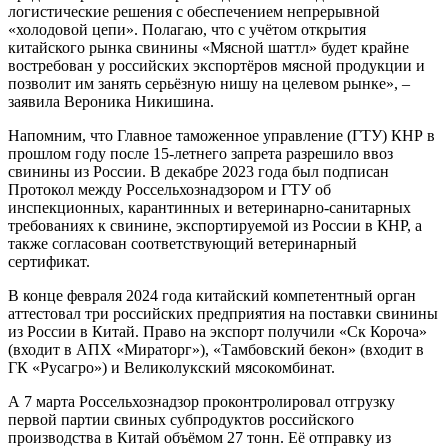
логистические решения с обеспечением непрерывной
«холодовой цепи». Полагаю, что с учётом открытия
китайского рынка свинины «Мясной шаттл» будет крайне
востребован у российских экспортёров мясной продукции и
позволит им занять серьёзную нишу на целевом рынке», –
заявила Вероника Никишина.
Напомним, что Главное таможенное управление (ГТУ) КНР в
прошлом году после 15-летнего запрета разрешило ввоз
свинины из России. В декабре 2023 года был подписан
Протокол между Россельхознадзором и ГТУ об
инспекционных, карантинных и ветеринарно-санитарных
требованиях к свинине, экспортируемой из России в КНР, а
также согласован соответствующий ветеринарный
сертификат.
В конце февраля 2024 года китайский компетентный орган
аттестовал три российских предприятия на поставки свинины
из России в Китай. Право на экспорт получили «Ск Короча»
(входит в АПХ «Мираторг»), «Тамбовский бекон» (входит в
ГК «Русагро») и Великолукский мясокомбинат.
А 7 марта Россельхознадзор проконтролировал отгрузку
первой партии свиных субпродуктов российского
производства в Китай объёмом 27 тонн. Её отправку из