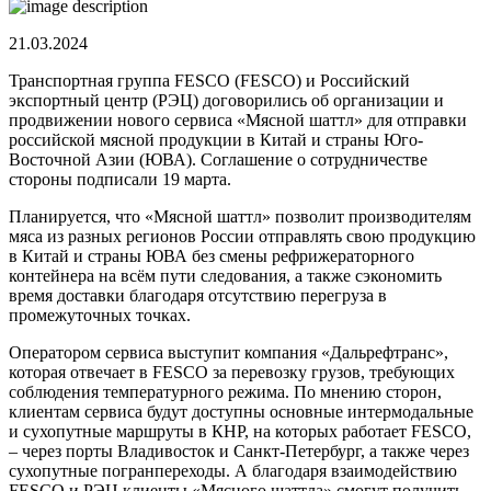
21.03.2024
Транспортная группа FESCO (FESCO) и Российский
экспортный центр (РЭЦ) договорились об организации и
продвижении нового сервиса «Мясной шаттл» для отправки
российской мясной продукции в Китай и страны Юго-
Восточной Азии (ЮВА). Соглашение о сотрудничестве
стороны подписали 19 марта.
Планируется, что «Мясной шаттл» позволит производителям
мяса из разных регионов России отправлять свою продукцию
в Китай и страны ЮВА без смены рефрижераторного
контейнера на всём пути следования, а также сэкономить
время доставки благодаря отсутствию перегруза в
промежуточных точках.
Оператором сервиса выступит компания «Дальрефтранс»,
которая отвечает в FESCO за перевозку грузов, требующих
соблюдения температурного режима. По мнению сторон,
клиентам сервиса будут доступны основные интермодальные
и сухопутные маршруты в КНР, на которых работает FESCO,
– через порты Владивосток и Санкт-Петербург, а также через
сухопутные погранпереходы. А благодаря взаимодействию
FESCO и РЭЦ клиенты «Мясного шаттла» смогут получить