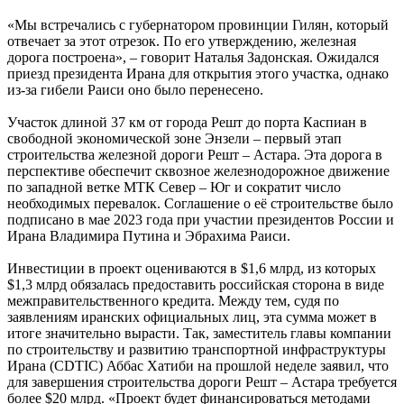
«Мы встречались с губернатором провинции Гилян, который
отвечает за этот отрезок. По его утверждению, железная
дорога построена», – говорит Наталья Задонская. Ожидался
приезд президента Ирана для открытия этого участка, однако
из-за гибели Раиси оно было перенесено.
Участок длиной 37 км от города Решт до порта Каспиан в
свободной экономической зоне Энзели – первый этап
строительства железной дороги Решт – Астара. Эта дорога в
перспективе обеспечит сквозное железнодорожное движение
по западной ветке МТК Север – Юг и сократит число
необходимых перевалок. Соглашение о её строительстве было
подписано в мае 2023 года при участии президентов России и
Ирана Владимира Путина и Эбрахима Раиси.
Инвестиции в проект оцениваются в $1,6 млрд, из которых
$1,3 млрд обязалась предоставить российская сторона в виде
межправительственного кредита. Между тем, судя по
заявлениям иранских официальных лиц, эта сумма может в
итоге значительно вырасти. Так, заместитель главы компании
по строительству и развитию транспортной инфраструктуры
Ирана (CDTIC) Аббас Хатиби на прошлой неделе заявил, что
для завершения строительства дороги Решт – Астара требуется
более $20 млрд. «Проект будет финансироваться методами