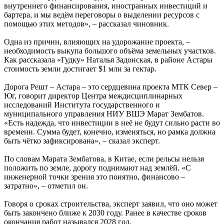
внутреннего финансирования, иностранных инвестиций и
бартера, и мы ведём переговоры о выделении ресурсов с
помощью этих методов», – рассказал чиновник.
Одна из причин, влияющих на удорожание проекта, –
необходимость выкупа большого объёма земельных участков.
Как рассказала «Гудку» Наталья Задонская, в районе Астары
стоимость земли достигает $1 млн за гектар.
Дорога Решт – Астара – это сердцевина проекта МТК Север –
Юг, говорит директор Центра междисциплинарных
исследований Института государственного и
муниципального управления НИУ ВШЭ Марат Зембатов.
«Есть надежда, что инвестиции в неё не будут сильно расти во
времени. Сумма будет, конечно, изменяться, но рамка должна
быть чётко зафиксирована», – сказал эксперт.
По словам Марата Зембатова, в Китае, если рельсы нельзя
положить по земле, дорогу поднимают над землёй. «С
инженерной точки зрения это понятно, финансово –
затратно», – отметил он.
Говоря о сроках строительства, эксперт заявил, что оно может
быть закончено ближе к 2030 году. Ранее в качестве сроков
окончания работ назывался 2028 год.