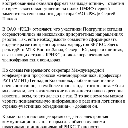
востребованным оказался формат взаимодействия», - отметил
во время своего выступления на полях ПМЭФ первый
заместитель генерального директора ОАО «РЖД» Сергей
Павлов.
В ОАО «РЖД» отмечают, что участники Подгруппы сегодня
сосредоточились на нескольких приоритетных направлениях
работы. Так, есть необходимость совместно сформировать
видение развития транспортных маршрутов БРИКС. Здесь
речь идёт о МТК Восток-Запад, Север – Юг, морских линиях,
связывающих страны БРИКС, а также перспективных
трансафриканских коридорах.
По словам генерального секретаря Международной
конфедерации профсоюзов железнодорожников, профессора
РУТ (МИИТ) Геннадия Косолапова, любое новое знание
очень позитивно, а тем более пропаганда этого знания. «Если
мы считаем, что логистические возможности нашего региона
известны всем, то это далеко не так. В то же время мы можем
черпать познавательную информацию о развитии логистики в
странах-участницах объединения», - добавил он.
Кроме того, в настоящее время создаётся электронная
коммуникационная платформа для обмена лучшими
практиками и инновациями «БРИКС.Транспорт».