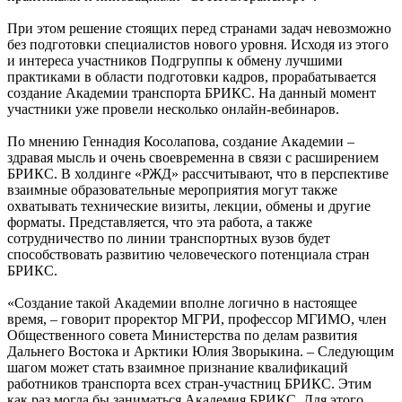
При этом решение стоящих перед странами задач невозможно
без подготовки специалистов нового уровня. Исходя из этого
и интереса участников Подгруппы к обмену лучшими
практиками в области подготовки кадров, прорабатывается
создание Академии транспорта БРИКС. На данный момент
участники уже провели несколько онлайн-вебинаров.
По мнению Геннадия Косолапова, создание Академии –
здравая мысль и очень своевременна в связи с расширением
БРИКС. В холдинге «РЖД» рассчитывают, что в перспективе
взаимные образовательные мероприятия могут также
охватывать технические визиты, лекции, обмены и другие
форматы. Представляется, что эта работа, а также
сотрудничество по линии транспортных вузов будет
способствовать развитию человеческого потенциала стран
БРИКС.
«Создание такой Академии вполне логично в настоящее
время, – говорит проректор МГРИ, профессор МГИМО, член
Общественного совета Министерства по делам развития
Дальнего Востока и Арктики Юлия Зворыкина. – Следующим
шагом может стать взаимное признание квалификаций
работников транспорта всех стран-участниц БРИКС. Этим
как раз могла бы заниматься Академия БРИКС. Для этого