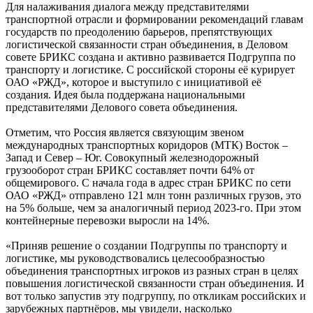
Для налаживания диалога между представителями
транспортной отрасли и формировании рекомендаций главам
государств по преодолению барьеров, препятствующих
логистической связанности стран объединения, в Деловом
совете БРИКС создана и активно развивается Подгруппа по
транспорту и логистике. С российской стороны её курирует
ОАО «РЖД», которое и выступило с инициативой её
создания. Идея была поддержана национальными
представителями Делового совета объединения.
Отметим, что Россия является связующим звеном
международных транспортных коридоров (МТК) Восток –
Запад и Север – Юг. Совокупный железнодорожный
грузооборот стран БРИКС составляет почти 64% от
общемирового. С начала года в адрес стран БРИКС по сети
ОАО «РЖД» отправлено 121 млн тонн различных грузов, это
на 5% больше, чем за аналогичный период 2023-го. При этом
контейнерные перевозки выросли на 14%.
«Приняв решение о создании Подгруппы по транспорту и
логистике, мы руководствовались целесообразностью
объединения транспортных игроков из разных стран в целях
повышения логистической связанности стран объединения. И
вот только запустив эту подгруппу, по откликам российских и
зарубежных партнёров, мы увидели, насколько