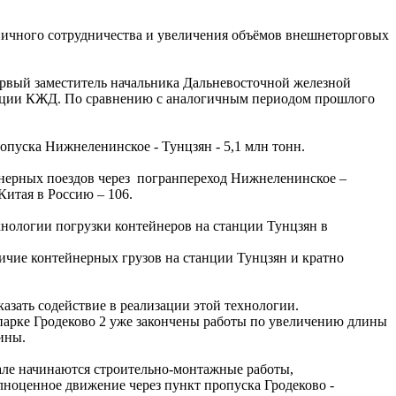
ичного сотрудничества и увеличения объёмов внешнеторговых
первый заместитель начальника Дальневосточной железной
ации КЖД. По сравнению с аналогичным периодом прошлого
ропуска Нижнеленинское - Тунцзян - 5,1 млн тонн.
йнерных поездов через погранпереход Нижнеленинское –
 Китая в Россию – 106.
нологии погрузки контейнеров на станции Тунцзян в
чие контейнерных грузов на станции Тунцзян и кратно
азать содействие в реализации этой технологии.
парке Гродеково 2 уже закончены работы по увеличению длины
ины.
тале начинаются строительно-монтажные работы,
ноценное движение через пункт пропуска Гродеково -