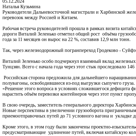
05.12.2024
Наталья Кузьмина
Руководители Дальневосточной магистрали и Харбинской жел
перевозок между Россией и Китаем.
Рабочая встреча руководителей прошла в рамках визита китайс
дороги Виталий Зеленько отметил общий рост объёма грузоо
года за 11 месяцев он вырос на 22 %, составив 12,9 млн тонн.
Так, через железнодорожный погранпереход Гродеково - Суйфэн
Виталий Зеленько особо подчеркнул взаимный вклад железных
Тунцзян. Всего с начала года через этот стык проследовало 146
Российская сторона предложила для дальнейшего наращивания 
полувагоны, освободившиеся из-под выгрузки сыпучего груза.
«Решение этого вопроса в условиях сложившегося дефицита ф
нарастить объём перевозки контейнеров через этот пункт пропу
В свою очередь, заместитель генерального директора Харбинс
Новые перспективы в увеличении грузооборота приграничным д
приемоотправочных путей до 71 условного вагона и укладке 
Кроме этого, в этом году были закончены проектно-изыскател
предусматривающие удлинение путей, включая китайскую коле