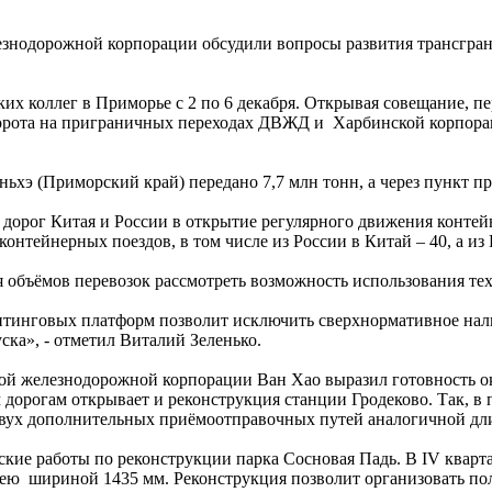
езнодорожной корпорации обсудили вопросы развития трансгран
ких коллег в Приморье с 2 по 6 декабря. Открывая совещание, 
борота на приграничных переходах ДВЖД и Харбинской корпор
ьхэ (Приморский край) передано 7,7 млн тонн, а через пункт п
 дорог Китая и России в открытие регулярного движения конте
 контейнерных поездов, в том числе из России в Китай – 40, а из
объёмов перевозок рассмотреть возможность использования тех
итинговых платформ позволит исключить сверхнормативное нали
ска», - отметил Виталий Зеленько.
кой железнодорожной корпорации Ван Хао выразил готовность ок
орогам открывает и реконструкция станции Гродеково. Так, в 
двух дополнительных приёмоотправочных путей аналогичной дл
ьские работы по реконструкции парка Сосновая Падь. В IV квар
ю шириной 1435 мм. Реконструкция позволит организовать пол