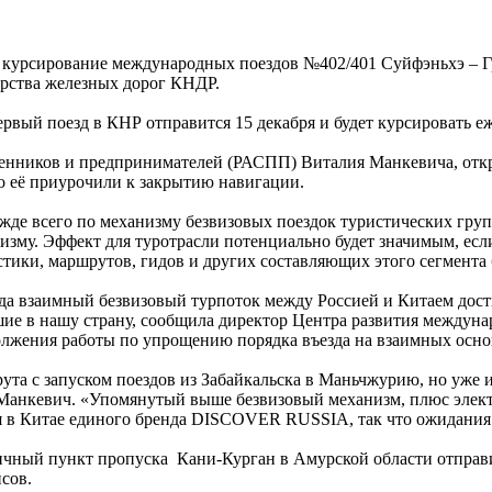
я курсирование международных поездов №402/401 Суйфэньхэ – 
рства железных дорог КНДР.
ервый поезд в КНР отправится 15 декабря и будет курсировать е
енников и предпринимателей (РАСПП) Виталия Манкевича, откр
то её приурочили к закрытию навигации.
режде всего по механизму безвизовых поездок туристических гр
зму. Эффект для туротрасли потенциально будет значимым, если,
тики, маршрутов, гидов и других составляющих этого сегмента 
ода взаимный безвизовый турпоток между Россией и Китаем дости
шие в нашу страну, сообщила директор Центра развития междун
олжения работы по упрощению порядка въезда на взаимных осно
рута с запуском поездов из Забайкальска в Маньчжурию, но уже 
 Манкевич. «Упомянутый выше безвизовый механизм, плюс электр
 в Китае единого бренда DISCOVER RUSSIA, так что ожидания от
ничный пункт пропуска Кани-Курган в Амурской области отправ
сов.