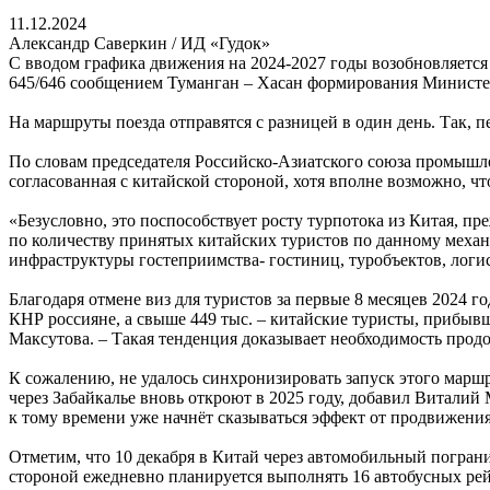
11.12.2024
Александр Саверкин / ИД «Гудок»
С вводом графика движения на 2024-2027 годы возобновляетс
645/646 сообщением Туманган – Хасан формирования Министе
На маршруты поезда отправятся с разницей в один день. Так, п
По словам председателя Российско-Азиатского союза промышл
согласованная с китайской стороной, хотя вполне возможно, ч
«Безусловно, это поспособствует росту турпотока из Китая, п
по количеству принятых китайских туристов по данному механи
инфраструктуры гостеприимства- гостиниц, туробъектов, логис
Благодаря отмене виз для туристов за первые 8 месяцев 2024 г
КНР россияне, а свыше 449 тыс. – китайские туристы, прибыв
Максутова. – Такая тенденция доказывает необходимость прод
К сожалению, не удалось синхронизировать запуск этого марш
через Забайкалье вновь откроют в 2025 году, добавил Виталий
к тому времени уже начнёт сказываться эффект от продвижения
Отметим, что 10 декабря в Китай через автомобильный погра
стороной ежедневно планируется выполнять 16 автобусных рей