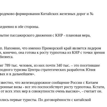
Гродеково формирования Китайских железных дорог и №
жедневно в обе стороны.
ытие пассажирского движения с КНР - плановая мера,
упп. Напомню, что именно Приморский край является лидером
 конечно, она готова к росту турпотока из КНР с точки зрения
бизнеса.
г 789 тыс. человек, из них почти 340 тыс. – это посетившие
ародного туризма Центра стратегических разработок Юлия
вах и в дальнейшем».
известно, что железнодорожное сообщение России с Китаем
онные визы - все это поспособствует росту турпотока. Кстати,
 всех этих мер в совокупности очень высоки», - считает он.
ились первые туристы. По договорённости с китайской