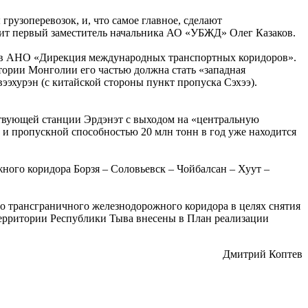
грузоперевозок, и, что самое главное, сделают
орит первый заместитель начальника АО «УБЖД» Олег Казаков.
al в АНО «Дирекция международных транспортных коридоров».
тории Монголии его частью должна стать «западная
эхурэн (с китайской стороны пункт пропуска Сэхээ).
ествующей станции Эрдэнэт с выходом на «центральную
 и пропускной способностью 20 млн тонн в год уже находится
ного коридора Борзя – Соловьевск – Чойбалсан – Хуут –
во трансграничного железнодорожного коридора в целях снятия
территории Республики Тыва внесены в План реализации
Дмитрий Коптев