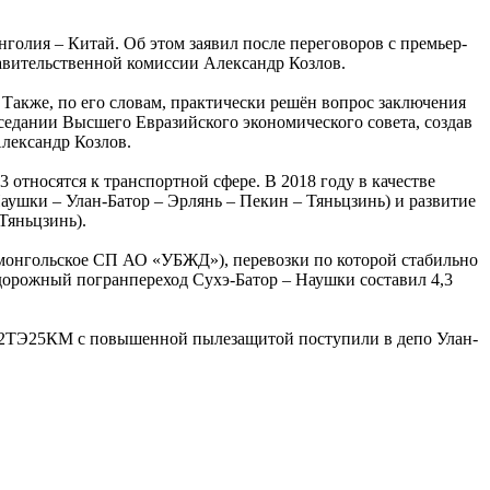
голия – Китай. Об этом заявил после переговоров с премьер-
вительственной комиссии Александр Козлов.
. Также, по его словам, практически решён вопрос заключения
седании Высшего Евразийского экономического совета, создав
Александр Козлов.
 относятся к транспортной сфере. В 2018 году в качестве
ушки – Улан-Батор – Эрлянь – Пекин – Тяньцзинь) и развитие
 Тяньцзинь).
монгольское СП АО «УБЖД»), перевозки по которой стабильно
нодорожный погранпереход Сухэ-Батор – Наушки составил 4,3
в 2ТЭ25КМ с повышенной пылезащитой поступили в депо Улан-