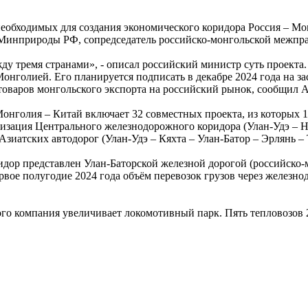
еобходимых для создания экономического коридора Россия – Мон
инприроды РФ, сопредседатель российско-монгольской межпра
жду тремя странами», - описал российский министр суть проекта
нголией. Его планируется подписать в декабре 2024 года на за
товаров монгольского экспорта на российский рынок, сообщил 
онголия – Китай включает 32 совместных проекта, из которых 13
зация Центрального железнодорожного коридора (Улан-Удэ – На
зиатских автодорог (Улан-Удэ – Кяхта – Улан-Батор – Эрлянь –
ор представлен Улан-Баторской железной дорогой (российско-
первое полугодие 2024 года объём перевозок грузов через желез
го компания увеличивает локомотивный парк. Пять тепловозо