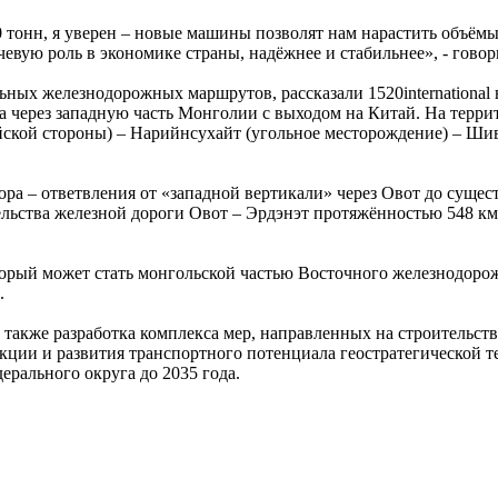
 тонн, я уверен – новые машины позволят нам нарастить объёмы 
евую роль в экономике страны, надёжнее и стабильнее», - гов
льных железнодорожных маршрутов, рассказали 1520internation
 через западную часть Монголии с выходом на Китай. На терри
ской стороны) – Нарийнсухайт (угольное месторождение) – Шивэ
ора – ответвления от «западной вертикали» через Овот до сущ
ельства железной дороги Овот – Эрдэнэт протяжённостью 548 км
торый может стать монгольской частью Восточного железнодорож
.
 также разработка комплекса мер, направленных на строительст
кции и развития транспортного потенциала геостратегической 
рального округа до 2035 года.