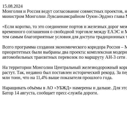
15.08.2024
Монголия и Россия ведут согласование совместных проектов, н
министром Монголии Лувсаннамсрайном Оуюн-Эрдэнэ глава М
«Если коротко, то это соединение портов и железных дорог ме
временного соглашения о свободной торговле между ЕАЭС и Мо
тем самым благоприятные условия для доступа традиционных 
Всего программа создания экономического коридора Россия – М
приоритетных были выбраны два проекта: комплексная модерни
автомобильных транзитных перевозок по маршруту АН-3 сети А
На территории Монголии Центральный железнодорожный корид
растут. Так, недавно был поставлен исторический рекорд. За 
млн тонн, что на 11,4% выше показателя прошлого года.
Наращивать объёмы в АО «УБЖД» намерены и дальше. Для это
Батор 14 августа, сообщает пресс-служба дороги.