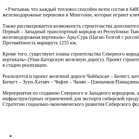
«Учитывая, что каждый тепловоз способен везти состав в 6400
железнодорожные перевозки в Монголии, которые играют ключ
Также рассматривается возможность строительства дополните
Первый – Западный транспортный коридор из Республики Тыва
железнодорожная вертикаль» Арц-Сурь (Цаган-Толгой с россий
Протяжённость маршрута 1255 км.
Кроме того, существуют планы строительства Северного корид
вертикаль» (Улан-Баторскую железную дорогу). Проект строит
в стадии реализации.
Реализуется и проект железной дороги Чойбалсан – Бичигт, ко
Бичигт – Зуун-Хатавч – Чифэн – Чаоян – Цзиньчжоу/Паньцзинь
Мероприятия по созданию Северного и Западного коридоров, а
инфраструктурных ограничений для экспорта сибирской проду
Стратегии социально-экономического развития Сибирского феде