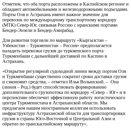
Отметим, что оба порта расположены в Каспийском регионе и
обладают автомобильными и железнодорожными подъездами.
Порты Оля и Астрахань имеют важное значение для
перевозок по международному транспортному коридору
(МТК) Север-Юг, связывая Россию с иранскими портами
Бендер-Энзели и Бендер-Амирабад.
Для развития торговли по маршруту «Кыргызстан –
Узбекистан – Туркменистан – Россия» предполагается
наладить перевозки грузов до туркменского порта
Туркменбаши с дальнейшей доставкой по Каспию в
Астрахань.
«Открытие регулярной судоходной линии между портом Оля
и Туркменбаши существенно сократит сроки доставки грузов
и сэкономит средства, – отметил Илья Волынский. – Она
(линия – Ред.) будет способствовать формированию
дополнительного грузопотока по коридору «Север – Юг» и в
перспективе обеспечит эффективную работу логистического
центра Туркменистана в Астраханской области. Мы
предлагаем нашим иностранным коллегам использовать
инфраструктуру Астраханской области для транспортировки
грузов в страны Юго-Восточной и Центральной Азии и
обратно по транскаспийскому маршруту».