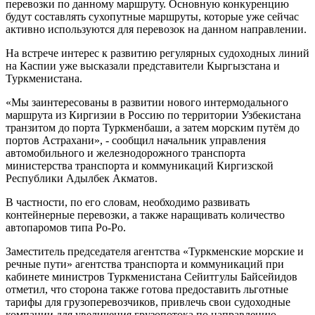
перевозки по данному маршруту. Основную конкуренцию
будут составлять сухопутные маршруты, которые уже сейчас
активно используются для перевозок на данном направлении.
На встрече интерес к развитию регулярных судоходных линий
на Каспии уже высказали представители Кыргызстана и
Туркменистана.
«Мы заинтересованы в развитии нового интермодального
маршрута из Киргизии в Россию по территории Узбекистана
транзитом до порта Туркменбаши, а затем морским путём до
портов Астрахани», - сообщил начальник управления
автомобильного и железнодорожного транспорта
министерства транспорта и коммуникаций Киргизской
Республики Адылбек Акматов.
В частности, по его словам, необходимо развивать
контейнерные перевозки, а также наращивать количество
автопаромов типа Ро-Ро.
Заместитель председателя агентства «Туркменские морские и
речные пути» агентства транспорта и коммуникаций при
кабинете министров Туркменистана Сейитгулы Байсейидов
отметил, что сторона также готова предоставить льготные
тарифы для грузоперевозчиков, привлечь свои судоходные
компании для увеличения грузопотока по направлению