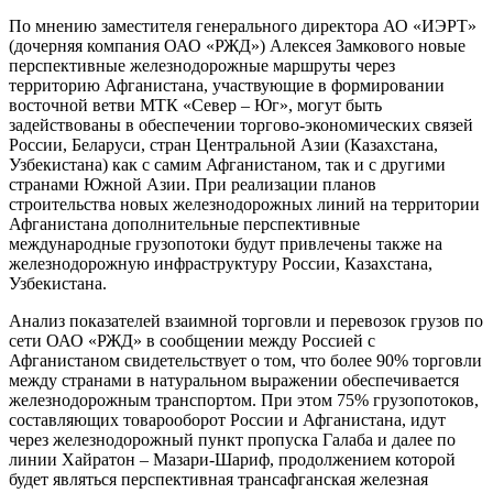
По мнению заместителя генерального директора АО «ИЭРТ»
(дочерняя компания ОАО «РЖД») Алексея Замкового новые
перспективные железнодорожные маршруты через
территорию Афганистана, участвующие в формировании
восточной ветви МТК «Север – Юг», могут быть
задействованы в обеспечении торгово-экономических связей
России, Беларуси, стран Центральной Азии (Казахстана,
Узбекистана) как с самим Афганистаном, так и с другими
странами Южной Азии. При реализации планов
строительства новых железнодорожных линий на территории
Афганистана дополнительные перспективные
международные грузопотоки будут привлечены также на
железнодорожную инфраструктуру России, Казахстана,
Узбекистана.
Анализ показателей взаимной торговли и перевозок грузов по
сети ОАО «РЖД» в сообщении между Россией с
Афганистаном свидетельствует о том, что более 90% торговли
между странами в натуральном выражении обеспечивается
железнодорожным транспортом. При этом 75% грузопотоков,
составляющих товарооборот России и Афганистана, идут
через железнодорожный пункт пропуска Галаба и далее по
линии Хайратон – Мазари-Шариф, продолжением которой
будет являться перспективная трансафганская железная