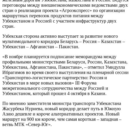
переговоры между внешнеэкономическими ведомствами двух
стран о реализации проекта «Агроэкспресс» по организации
маршрутных перевозок продуктов питания между
Узбекистаном и Россией с участием инфраструктур двух
стран.
Узбекская сторона активно выступает за развитие нового
мультимодального коридора Беларусь – Россия – Казахстан –
Узбекистан – Афганистан – Пакистан.
«В ноябре планируется подписание меморандума между
профильными министерствами Беларуси, России, Казахстана,
Узбекистана, Афганистана, Пакистана», – отметил Умидулла
Ибрагимов во время своего выступления на пленарной сессии
«Транспортно-логистическое партнерство: Россия и
Узбекистан в мире новых вызовов» III Форума
межрегионального сотрудничества между Россией и
Узбекистаном, который прошел 4 октября в Казани.
По мнению заместителя министра транспорта Узбекистана
Жасурбека Нуриева, новый коридор делает путь в Южную
Азию дешевле и короче альтернативных проектов. Новый
маршрут на 900 км короче, чем самая короткая – западная –
ветвь МТК «Север-Юг».