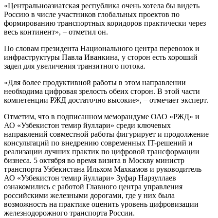
«Центральноазиатская республика очень хотела бы видеть
Россию в числе участников глобальных проектов по
формированию транспортных коридоров практически через
весь континент», – отметил он.
По словам президента Национального центра перевозок и
инфраструктуры Павла Иванкина, у сторон есть хороший
задел для увеличения транзитного потока.
«Для более продуктивной работы в этом направлении
необходима цифровая зрелость обеих сторон. В этой части
компетенции РЖД достаточно высокие», – отмечает эксперт.
Отметим, что в подписанном меморандуме ОАО «РЖД» и
АО «Узбекистон темир йуллари» среди ключевых
направлений совместной работы фигурирует и продолжение
консультаций по внедрению современных IT-решений и
реализации лучших практик по цифровой трансформации
бизнеса. 5 октября во время визита в Москву министр
транспорта Узбекистана Ильхом Махкамов и руководитель
АО «Узбекистон темир йуллари» Зуфар Нарзуллаев
ознакомились с работой Главного центра управления
российскими железными дорогами, где у них была
возможность на практике оценить уровень цифровизации
железнодорожного транспорта России.