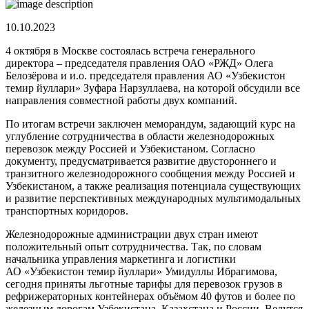
10.10.2023
4 октября в Москве состоялась встреча генерального
директора – председателя правления ОАО «РЖД» Олега
Белозёрова и и.о. председателя правления АО «Узбекистон
темир йуллари» Зуфара Нарзуллаева, на которой обсудили все
направления совместной работы двух компаний.
По итогам встречи заключен меморандум, задающий курс на
углубление сотрудничества в области железнодорожных
перевозок между Россией и Узбекистаном. Согласно
документу, предусматривается развитие двустороннего и
транзитного железнодорожного сообщения между Россией и
Узбекистаном, а также реализация потенциала существующих
и развитие перспективных международных мультимодальных
транспортных коридоров.
Железнодорожные администрации двух стран имеют
положительный опыт сотрудничества. Так, по словам
начальника управления маркетинга и логистики
АО «Узбекистон темир йуллари» Умидуллы Ибрагимова,
сегодня приняты льготные тарифы для перевозок грузов в
рефрижераторных контейнерах объёмом 40 футов и более по
железным дорогам Узбекистана, Казахстана и России. Ведутся