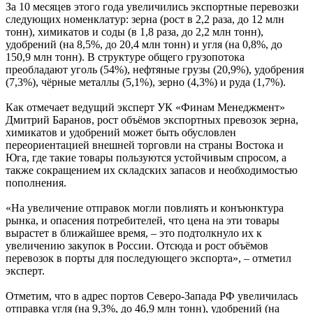
За 10 месяцев этого года увеличились экспортные перевозки
следующих номенклатур: зерна (рост в 2,2 раза, до 12 млн
тонн), химикатов и соды (в 1,8 раза, до 2,2 млн тонн),
удобрений (на 8,5%, до 20,4 млн тонн) и угля (на 0,8%, до
150,9 млн тонн). В структуре общего грузопотока
преобладают уголь (54%), нефтяные грузы (20,9%), удобрения
(7,3%), чёрные металлы (5,1%), зерно (4,3%) и руда (1,7%).
Как отмечает ведущий эксперт УК «Финам Менеджмент»
Дмитрий Баранов, рост объёмов экспортных превозок зерна,
химикатов и удобрений может быть обусловлен
переориентацией внешней торговли на страны Востока и
Юга, где такие товары пользуются устойчивым спросом, а
также сокращением их складских запасов и необходимостью
пополнения.
«На увеличение отправок могли повлиять и конъюнктура
рынка, и опасения потребителей, что цена на эти товары
вырастет в ближайшее время, – это подтолкнуло их к
увеличению закупок в России. Отсюда и рост объёмов
перевозок в порты для последующего экспорта», – отметил
эксперт.
Отметим, что в адрес портов Северо-Запада РФ увеличилась
отправка угля (на 9,3%, до 46,9 млн тонн), удобрений (на