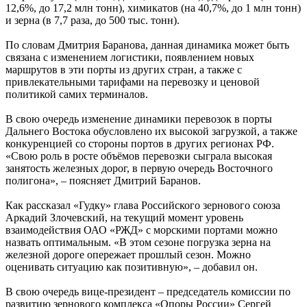
12,6%, до 17,2 млн тонн), химикатов (на 40,7%, до 1 млн тонн)
и зерна (в 7,7 раза, до 500 тыс. тонн).
По словам Дмитрия Баранова, данная динамика может быть
связана с изменением логистики, появлением новых
маршрутов в эти порты из других стран, а также с
привлекательными тарифами на перевозку и ценовой
политикой самих терминалов.
В свою очередь изменение динамики перевозок в порты
Дальнего Востока обусловлено их высокой загрузкой, а также
конкуренцией со стороны портов в других регионах РФ.
«Свою роль в росте объёмов перевозки сыграла высокая
занятость железных дорог, в первую очередь Восточного
полигона», – поясняет Дмитрий Баранов.
Как рассказал «Гудку» глава Российского зернового союза
Аркадий Злочевский, на текущий момент уровень
взаимодействия ОАО «РЖД» с морскими портами можно
назвать оптимальным. «В этом сезоне погрузка зерна на
железной дороге опережает прош­лый сезон. Можно
оценивать ситуацию как позитивную», – добавил он.
В свою очередь вице-президент – председатель комиссии по
развитию зернового комплекса «Опоры России» Сергей