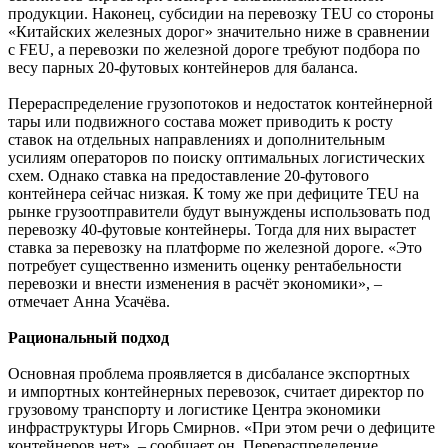
продукции. Наконец, субсидии на перевозку TEU со стороны
«Китайских железных дорог» значительно ниже в сравнении
с FEU, а перевозки по железной дороге требуют подбора по
весу парных 20-футовых контейнеров для баланса.
Перераспределение грузопотоков и недостаток контейнерной
тары или подвижного состава может приводить к росту
ставок на отдельных направлениях и дополнительным
усилиям операторов по поиску оптимальных логистических
схем. Однако ставка на предоставление 20-футового
контейнера сейчас низкая. К тому же при дефиците TEU на
рынке грузоотправители будут вынуждены использовать под
перевозку 40-футовые контейнеры. Тогда для них вырастет
ставка за перевозку на платформе по железной дороге. «Это
потребует существенно изменить оценку рентабельности
перевозки и внести изменения в расчёт экономики», –
отмечает Анна Усачёва.
Рациональный подход
Основная проблема проявляется в дисбалансе экспортных
и импортных контейнерных перевозок, считает директор по
грузовому транспорту и логистике Центра экономики
инфраструктуры Игорь Смирнов. «При этом речи о дефиците
контейнеров нет», – сообщает он. Перераспределение