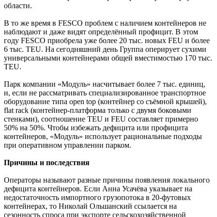
области.
В то же время в FESCO проблем с наличием контейнеров не
наблюдают и даже видят определённый профицит. В этом
году FESCO приобрела уже более 20 тыс. новых FEU и более
6 тыс. TEU. На сегодняшний день Группа оперирует сухими
универсальными контейнерами общей вместимостью 170 тыс.
TEU.
Парк компании «Модуль» насчитывает более 7 тыс. единиц,
и, если не рассматривать специализированное транспортное
оборудование типа open top (контейнер со съёмной крышей),
flat rack (контейнер-платформа только с двумя боковыми
стенками), соотношение TEU и FEU составляет примерно
50% на 50%. Чтобы избежать дефицита или профицита
контейнеров, «Модуль» использует рациональные подходы
при оперативном управлении парком.
Причины и последствия
Операторы называют разные причины появления локального
дефицита контейнеров. Если Анна Усачёва указывает на
недостаточность импортного грузопотока в 20-футовых
контейнерах, то Николай Ольшанский ссылается на
сезонность спроса при экспорте сельскохозяйственной