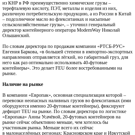
из КНР в РФ преимущественно химические грузы –
терефталевую кислоту, ПЭТ, металлы и изделия из них,
различную потребительскую продукцию, а из России в Китай
– подсолнечное масло во флекситанках и насыпные
сельскохозяйственные грузы», – уточнил генеральный
директор контейнерного оператора ModernWay Николай
Ольшанский.
По словам директора по продажам компании «РТСБ-РУС»
Евгения Баркова, «в большей степени в импортно-экспортных
направлениях отправляется лёгкий, но габаритный груз, для
него как раз оптимально использовать 40-футовые
контейнеры». Это делает FEU более востребованными на
рынке.
Наличие на рынке
В компании «Европак», основная специализация которой –
перевозки неопасных наливных грузов во флекситанках (ими
оборудуются именно 20-футовые контейнеры), фиксируют
дефицит TEU на рынке. По словам директора по логистике
«Европака» Анны Усачёвой, 20-футовых контейнеров на
рынке сейчас объективно меньше, чем хотелось бы
участникам рынка. Меньше всего их сейчас
в малонаселённых регионах: Красноярском крае и Иркутской