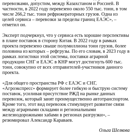
перевозками, допустим, между Казахстаном и Россией. В
частности, в 2022 году перевезено около 550 тыс. тонн, в том
числе 266,2 тыс. тонн рефрижераторных грузов. Одна из
целей сервиса – перевозки за пределы границ ЕАЭС», –
отметил он.
Эксперт подчеркнул, что у сервиса есть хорошие перспективы
в плане поставок в сторону Китая. В 2022 году в рамках
проекта перевезено свыше полумиллиона тонн грузов, более
половина из которых – рефгрузы. По его словам, в 2023 году в
рамках логистики этой системы, поставки аграрной
продукции СНГ и ЕАЭС в КНР могут достигнуть 600 тыс.
тонн, совокупно от всех отправителей-участников данного
проекта.
«Для общего пространства РФ с ЕАЭС и СНГ,
«Агроэкспресс» формирует более гибкую и быструю систему
поставок, усиливая присутствие РЖД на рынке данных
перевозок, который занят преимущественно автотранспортом.
Кроме того, этот вид перевозок стимулирует развитие связи
между аграрными складами и региональными
железнодорожными хабами в регионах разгрузки», –
резюмировал Александр Караваев.
Ольга Шелкова