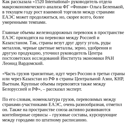
Как рассказала «1520 International» руководитель отдела
макроэкономического анализа ФГ «Финам» Ольга Беленькой,
в текущем году рост взаимной торговли между странами
ЕАЭС может продолжиться, но, скорее всего, более
умеренными темпами.
Главные объемы железнодорожных перевозок в пространстве
ЕАЭС приходятся на перевозки между Россией и
Казахстаном. Так, страны везут друг другу уголь, руды
металлов, черные цветные металлы, зерно, удобрения и
другую продукцию, уточнил руководитель Центра
постсоветских исследований Института экономики РАН
Леонид Вардомский.
«Часть грузов транзитные, идут через Россию в третьи страны
или через Казахстан из РФ в страны Центральной Азии, КНР,
Вьетнам. Крупные объемы перевозятся также между
Белоруссией и РФ», – рассказал эксперт.
По его словам, номенклатура грузов, перевозимых между
странами-участниками ЕАЭС, очень разнообразная, отметил
он. Также на пространстве союза активно развиваются
контейнерные сервисы – грузовые составы, курсирующие
между городами по штатному расписанию.