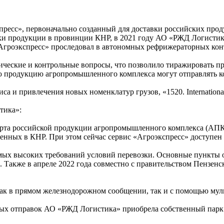
сс», первоначально созданный для доставки российских продук
ки продукции в провинции КНР, в 2021 году АО «РЖД Логистик
Агроэкспресс» проследовал в автономных рефрижераторных конт
ические и контрольные вопросы, что позволило тиражировать пр
 продукцию агропромышленного комплекса могут отправлять ко
а и привлечения новых номенклатур грузов, «1520. Internationa
тика»:
порта российской продукции агропромышленного комплекса (АПК
ных в КНР. При этом сейчас сервис «Агроэкспресс» доступен н
самых высоких требований условий перевозки. Основные пункты
. Также в апреле 2022 года совместно с правительством Пензен
как в прямом железнодорожном сообщении, так и с помощью му
йных отправок АО «РЖД Логистика» приобрела собственный пар