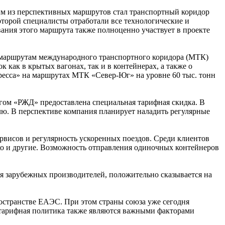
им из перспективных маршрутов стал транспортный коридор
оторой специалисты отработали все технологические и
вания этого маршрута также полноценно участвует в проекте
о маршрутам международного транспортного коридора (МТК)
 как в крытых вагонах, так и в контейнерах, а также о
ресса» на маршрутах МТК «Север-Юг» на уровне 60 тыс. тонн
нгом «РЖД» предоставлена специальная тарифная скидка. В
лю. В перспективе компания планирует наладить регулярные
рвисов и регулярность ускоренных поездов. Среди клиентов
 и другие. Возможность отправления одиночных контейнеров
ля зарубежных производителей, положительно сказывается на
ространстве ЕАЭС. При этом страны союза уже сегодня
 тарифная политика также являются важными факторами