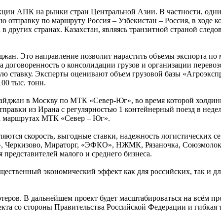
дукции АПК на рынки стран Центральной Азии. В частности, одн
ю отправку по маршруту Россия – Узбекистан – Россия, в ходе к
 других странах. Казахстан, являясь транзитной страной следо
йджан. Это направление позволит нарастить объемы экспорта п
 договоренность о консолидации грузов и организации перевозок
ую ставку. Эксперты оценивают объем грузовой базы «Агроэксп
100 тыс. тонн.
рбайджан в Москву по МТК «Север-Юг», во время которой холди
правки из Ирана с регулярностью 1 контейнерный поезд в неде
а маршрутах МТК «Север – Юг».
ются скорость, выгодные ставки, надежность логистических се
, Черкизово, Мираторг, «ЭФКО», НЖМК, Рязаночка, Союзмолоко
я представителей малого и среднего бизнеса.
ущественный экономический эффект как для российских, так и д
ртеров. В дальнейшем проект будет масштабироваться на всём п
екта со стороны Правительства Российской Федерации и гибкая