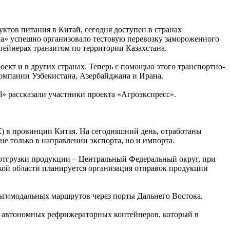
тов питания в Китай, сегодня доступен в странах
а» успешно организовало тестовую перевозку замороженного
ейнерах транзитом по территории Казахстана.
оект и в других странах. Теперь с помощью этого транспортно-
мпании Узбекистана, Азербайджана и Ирана.
l» рассказали участники проекта «Агроэкспресс».
) в провинции Китая. На сегодняшний день, отработаны
е только в направлении экспорта, но и импорта.
 отгрузки продукции – Центральный Федеральный округ, при
ской области планируется организация отправок продукции
льтимодальных маршрутов через порты Дальнего Востока.
к автономных рефрижераторных контейнеров, который в