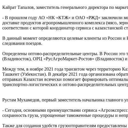
Кайрат Тапалов, заместитель генерального директора по марк
- В прошлом году АО «НК «КТЖ» и ОАО «РЖД» заключили мемо
доставке продуктов агропромышленного комплекса (мясо, зерно
соответствии с которой координатор сервиса с казахстанской
В данный момент определяются целевые клиенты из России и К
следования поездов.
Определены оптово-распределительные центры. В России это
(Владивосток), ОРЦ «РусАгроМаркет-Ростов» (Владивосток) и
Между тем, в ноябре 2021 года транзитом через территорию К
Ташкент (Узбекистан). В декабре 2021 года организована обра
отправках Казахстан всячески помогает формировать оптималь
транспортно-логистических и оптово-распределительных цент
Рустам Мухамедов, первый заместитель начальника главного 
- Сегодня, основными преимуществами сервиса «Агроэкспресс
сохранность груза, упрощенные таможенные процедуры и непр
Также для создания удобств грузоотправителям предоставлены