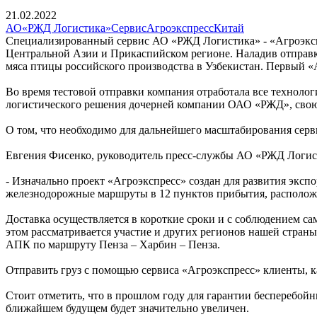
21.02.2022
АО«РЖД Логистика»
Сервис
Агроэкспресс
Китай
Специализированный сервис АО «РЖД Логистика» - «Агроэкспре
Центральной Азии и Прикаспийском регионе. Наладив отправ
мяса птицы российского производства в Узбекистан. Первый «
Во время тестовой отправки компания отработала все технолог
логистического решения дочерней компании ОАО «РЖД», свою
О том, что необходимо для дальнейшего масштабирования сервис
Евгения Фисенко, руководитель пресс-службы АО «РЖД Логис
- Изначально проект «Агроэкспресс» создан для развития экс
железнодорожные маршруты в 12 пунктов прибытия, расположен
Доставка осуществляется в короткие сроки и с соблюдением 
этом рассматривается участие и других регионов нашей страны
АПК по маршруту Пенза – Харбин – Пенза.
Отправить груз с помощью сервиса «Агроэкспресс» клиенты, 
Стоит отметить, что в прошлом году для гарантии бесперебо
ближайшем будущем будет значительно увеличен.