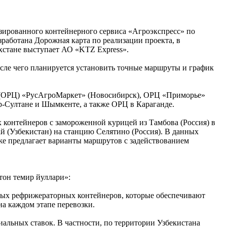
ированного контейнерного сервиса «Агроэкспресс» по
зработана Дорожная карта по реализации проекта, в
хстане выступает АО «KTZ Express».
сле чего планируется установить точные маршруты и график
р (ОРЦ) «РусАгроМаркет» (Новосибирск), ОРЦ «Приморье»
ур-Султане и Шымкенте, а также ОРЦ в Караганде.
 контейнеров с замороженной курицей из Тамбова (Россия) в
ай (Узбекистан) на станцию Селятино (Россия). В данных
же предлагает варианты маршрутов с задействованием
тон темир йуллари»:
мных рефрижераторных контейнеров, которые обеспечивают
а каждом этапе перевозки.
альных ставок. В частности, по территории Узбекистана