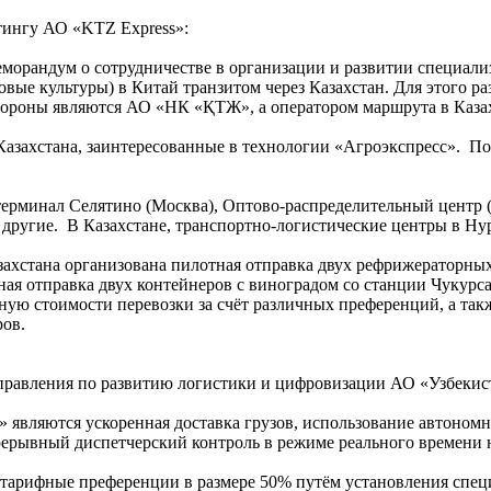
етингу АО «KTZ Express»:
рандум о сотрудничестве в организации и развитии специализ
вые культуры) в Китай транзитом через Казахстан. Для этого ра
 стороны являются АО «НК «ҚТЖ», а оператором маршрута в Каза
азахстана, заинтересованные в технологии «Агроэкспресс». По
 терминал Селятино (Москва), Оптово-распределительный цент
 другие. В Казахстане, транспортно-логистические центры в Н
азахстана организована пилотная отправка двух рефрижераторных
тная отправка двух контейнеров с виноградом со станции Чукурс
ную стоимости перевозки за счёт различных преференций, а так
ров.
управления по развитию логистики и цифровизации АО «Узбекис
» являются ускоренная доставка грузов, использование автоно
ерывный диспетчерский контроль в режиме реального времени н
 тарифные преференции в размере 50% путём установления специ