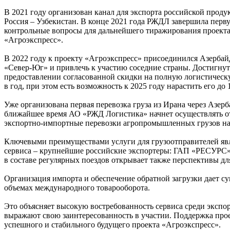
В 2021 году организован канал для экспорта российской про
Россия – Узбекистан. В конце 2021 года РЖДЛ завершила перву
контрольные вопросы для дальнейшего тиражирования проекта в
«Агроэкспресс».
В 2022 году к проекту «Агроэкспресс» присоединился Азерба
«Север-Юг» и привлечь к участию соседние страны. Достигнута
предоставлении согласованной скидки на полную логистическ
в год, при этом есть возможность к 2025 году нарастить его до 
Уже организована первая перевозка груза из Ирана через Азе
ближайшее время АО «РЖД Логистика» начнет осуществлять от
экспортно-импортные перевозки агропромышленных грузов н
Ключевыми преимуществами услуги для грузоотправителей явля
сервиса – крупнейшие российские экспортеры: ГАП «РЕСУРС»
в составе регулярных поездов открывает также перспективы дл
Организация импорта и обеспечение обратной загрузки дает с
объемах международного товарооборота.
Это объясняет высокую востребованность сервиса среди экспо
выражают свою заинтересованность в участии. Поддержка про
успешного и стабильного будущего проекта «Агроэкспресс».